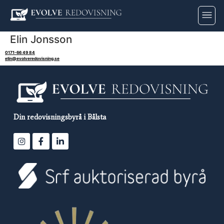
Elin Jonsson
0171-66 49 84
elin@evolveredovisning.se
Din redovisningsbyrå i Bålsta